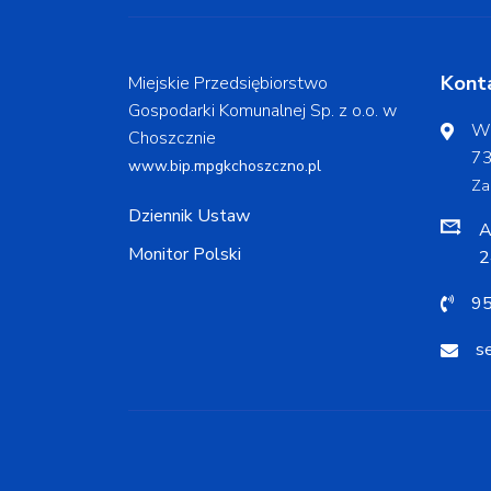
Kont
Miejskie Przedsiębiorstwo
Gospodarki Komunalnej Sp. z o.o. w
Wo
Choszcznie
73
www.bip.mpgkchoszczno.pl
Za
Dziennik Ustaw
A
Monitor Polski
2
95
s