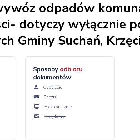
ywóz odpadów komuna
ci- dotyczy wyłącznie 
ch Gminy Suchań, Krzęc
Sposoby
odbioru
dokumentów
Osobiście
Pocztą
Elektronicznie
Urzędomat