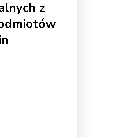
lnych z
podmiotów
in