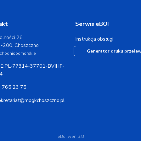
akt
Serwis eBOI
lności 26
Instrukcja obsługi
-200, Choszczno
Generator druku przele
chodniopomorskie
E:PL-77314-37701-BVIHF-
4
 765 23 75
ekretariat@mpgkchoszczno.pl
eBoi wer. 3.8