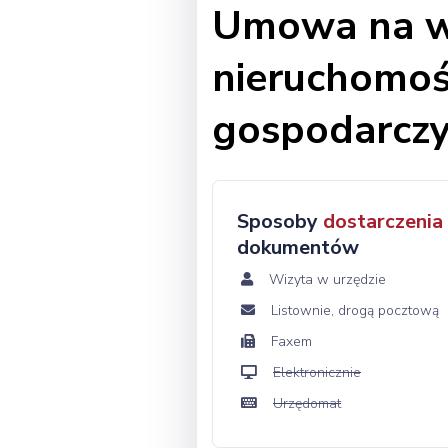
Umowa na w
nieruchomoś
gospodarczy
Sposoby
dostarczenia
dokumentów
Wizyta w urzędzie
Listownie, drogą pocztową
Faxem
Elektronicznie
Urzędomat