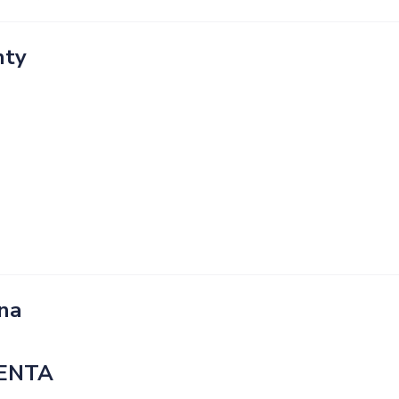
nty
na
IENTA