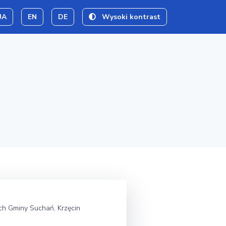
UA
EN
DE
Wysoki kontrast
h Gminy Suchań, Krzęcin